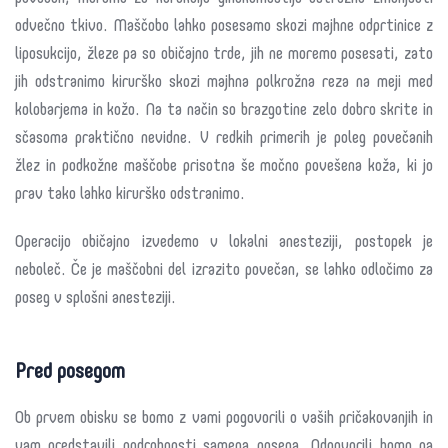
odvečno tkivo. Maščobo lahko posesamo skozi majhne odprtinice z
liposukcijo, žleze pa so običajno trde, jih ne moremo posesati, zato
jih odstranimo kirurško skozi majhna polkrožna reza na meji med
kolobarjema in kožo. Na ta način so brazgotine zelo dobro skrite in
sčasoma praktično nevidne. V redkih primerih je poleg povečanih
žlez in podkožne maščobe prisotna še močno povešena koža, ki jo
prav tako lahko kirurško odstranimo.
Operacijo običajno izvedemo v lokalni anesteziji, postopek je
neboleč. Če je maščobni del izrazito povečan, se lahko odločimo za
poseg v splošni anesteziji.
Pred posegom
Ob prvem obisku se bomo z vami pogovorili o vaših pričakovanjih in
vam predstavili podrobnosti samega posega. Odgovorili bomo na