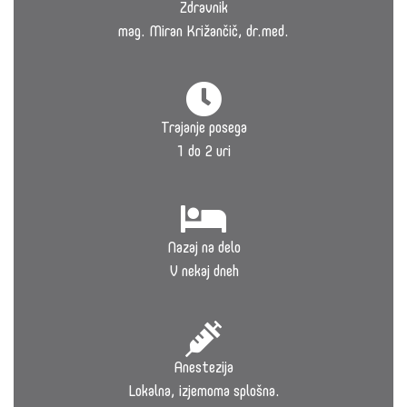
Zdravnik
mag. Miran Križančič, dr.med.
Trajanje posega
1 do 2 uri
Nazaj na delo
V nekaj dneh
Anestezija
Lokalna, izjemoma splošna.