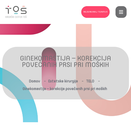
REZERVIRAJ TERMIN
GINEKOMASTIJA – KOREKCIJA
POVEČANIH PRSI PRI MOŠKIH
-
-
-
Domov
Estetska kirurgija
TELO
Ginekomastija – korekcija povečanih prsi pri moških