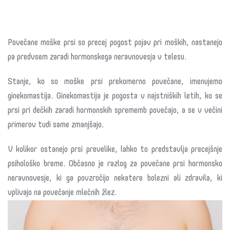
Povečane moške prsi so precej pogost pojav pri moških, nastanejo
pa predvsem zaradi hormonskega neravnovesja v telesu.
Stanje, ko so moške prsi prekomerno povečane, imenujemo
ginekomastija. Ginekomastija je pogosta v najstniških letih, ko se
prsi pri dečkih zaradi hormonskih sprememb povečajo, a se v večini
primerov tudi same zmanjšajo.
V kolikor ostanejo prsi prevelike, lahko to predstavlja precejšnje
psihološko breme. Občasno je razlog za povečane prsi hormonsko
neravnovesje, ki ga povzročijo nekatere bolezni ali zdravila, ki
vplivajo na povečanje mlečnih žlez.