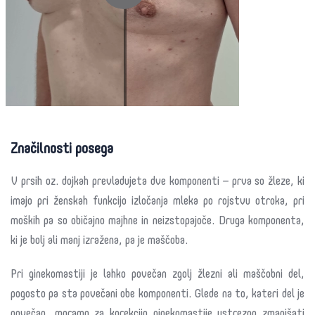
Značilnosti posega
V prsih oz. dojkah prevladujeta dve komponenti – prva so žleze, ki
imajo pri ženskah funkcijo izločanja mleka po rojstvu otroka, pri
moških pa so običajno majhne in neizstopajoče. Druga komponenta,
ki je bolj ali manj izražena, pa je maščoba.
Pri ginekomastiji je lahko povečan zgolj žlezni ali maščobni del,
pogosto pa sta povečani obe komponenti. Glede na to, kateri del je
povečan, moramo za korekcijo ginekomastije ustrezno zmanjšati