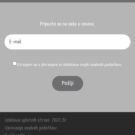
Prijavite se na naše e-novice.
Strinjam se z zbiranjem in obdelavo mojih osebnih podatkov.
Izdelava spletnih strani
:
NGN.SI
Varovanje osebnih podatkov