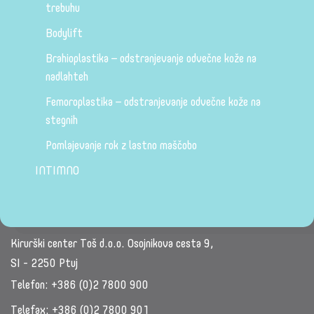
trebuhu
Bodylift
Brahioplastika – odstranjevanje odvečne kože na
nadlahteh
Femoroplastika – odstranjevanje odvečne kože na
stegnih
Pomlajevanje rok z lastno maščobo
INTIMNO
Kirurški center Toš d.o.o. Osojnikova cesta 9,
SI - 2250 Ptuj
Telefon:
+386 (0)2 7800 900
Telefax:
+386 (0)2 7800 901