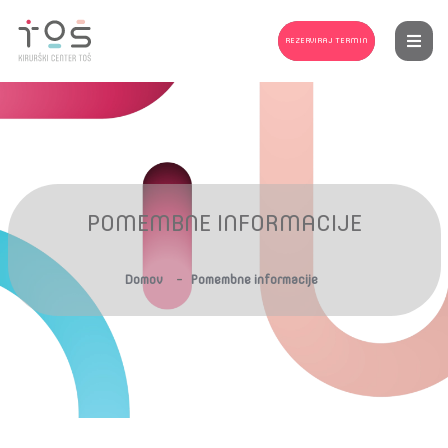
REZERVIRAJ TERMIN
POMEMBNE INFORMACIJE
-
Domov
Pomembne informacije