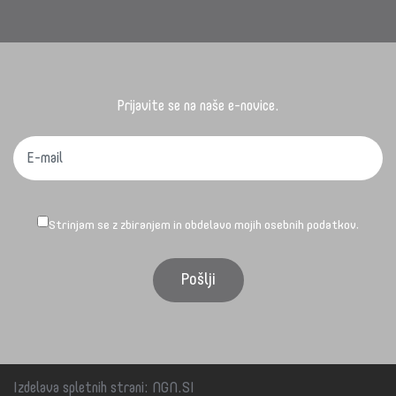
Prijavite se na naše e-novice.
Strinjam se z zbiranjem in obdelavo mojih osebnih podatkov.
Izdelava spletnih strani
:
NGN.SI