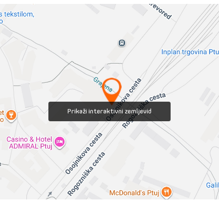
Prikaži interaktivni zemljevid