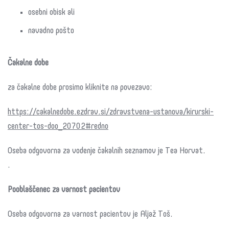
osebni obisk ali
navadno pošto
Čakalne dobe
za čakalne dobe prosimo kliknite na povezavo:
https://cakalnedobe.ezdrav.si/zdravstvena-ustanova/kirurski-
center-tos-doo_20702#redno
Oseba odgovorna za vodenje čakalnih seznamov je Tea Horvat.
.
Pooblaščenec za varnost pacientov
Oseba odgovorna za varnost pacientov je Aljaž Toš.