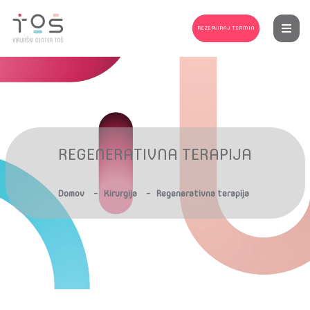
REZERVIRAJ TERMIN
REGENERATIVNA TERAPIJA
-
-
Domov
Kirurgija
Regenerativna terapija