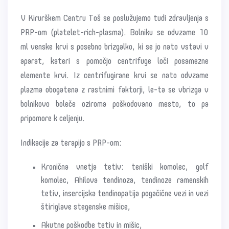
V Kirurškem Centru Toš se poslužujemo tudi zdravljenja s
PRP-om (platelet-rich-plasma). Bolniku se odvzame 10
ml venske krvi s posebno brizgalko, ki se jo nato vstavi v
aparat, kateri s pomočjo centrifuge loči posamezne
elemente krvi. Iz centrifugirane krvi se nato odvzame
plazma obogatena z rastnimi faktorji, le-ta se vbrizga v
bolnikovo boleče oziroma poškodovano mesto, to pa
pripomore k celjenju.
Indikacije za terapijo s PRP-om:
Kronična vnetja tetiv: teniški komolec, golf
komolec, Ahilova tendinoza, tendinoze ramenskih
tetiv, insercijska tendinopatija pogačične vezi in vezi
štiriglave stegenske mišice,
Akutne poškodbe tetiv in mišic,