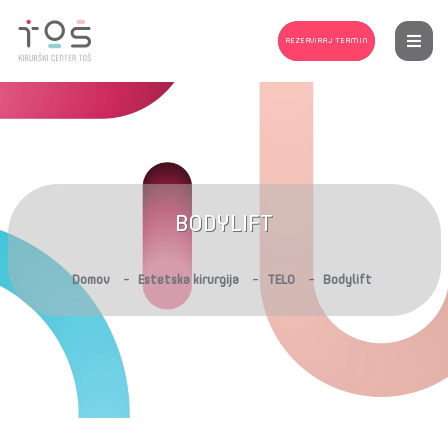
REZERVIRAJ TERMIN
BODYLIFT
-
-
-
Domov
Estetska kirurgija
TELO
Bodylift