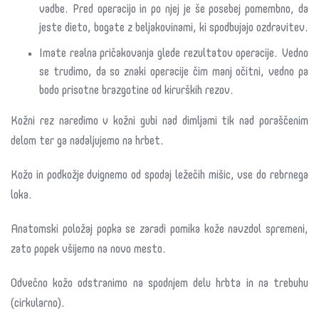
vadbe. Pred operacijo in po njej je še posebej pomembno, da
jeste dieto, bogate z beljakovinami, ki spodbujajo ozdravitev.
Imate realna pričakovanja glede rezultatov operacije. Vedno
se trudimo, da so znaki operacije čim manj očitni, vedno pa
bodo prisotne brazgotine od kirurških rezov.
Kožni rez naredimo v kožni gubi nad dimljami tik nad poraščenim
delom ter ga nadaljujemo na hrbet.
Kožo in podkožje dvignemo od spodaj ležečih mišic, vse do rebrnega
loka.
Anatomski položaj popka se zaradi pomika kože navzdol spremeni,
zato popek všijemo na novo mesto.
Odvečno kožo odstranimo na spodnjem delu hrbta in na trebuhu
(cirkularno).