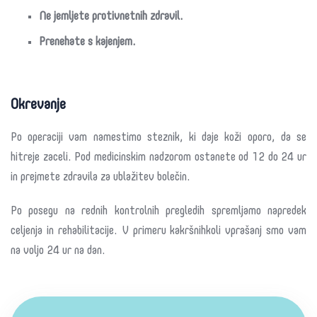
Ne jemljete protivnetnih zdravil.
Prenehate s kajenjem.
Okrevanje
Po operaciji vam namestimo steznik, ki daje koži oporo, da se
hitreje zaceli. Pod medicinskim nadzorom ostanete od 12 do 24 ur
in prejmete zdravila za ublažitev bolečin.
Po posegu na rednih kontrolnih pregledih spremljamo napredek
celjenja in rehabilitacije. V primeru kakršnihkoli vprašanj smo vam
na voljo 24 ur na dan.