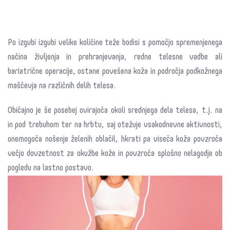
Po izgubi izgubi velike količine teže bodisi s pomočjo spremenjenega
načina življenja in prehranjevanja, redne telesne vadbe ali
bariatrične operacije, ostane povešena koža in področja podkožnega
maščevja na različnih delih telesa.
Običajno je še posebej ovirajoča okoli srednjega dela telesa, t.j. na
in pod trebuhom ter na hrbtu, saj otežuje vsakodnevne aktivnosti,
onemogoča nošenje želenih oblačil, hkrati pa viseča koža povzroča
večjo dovzetnost za okužbe kože in povzroča splošno nelagodje ob
pogledu na lastno postavo.