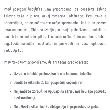
Pred posegom bodylifta vam priporočamo, da dosežete želeno
telesno težo in jo vsaj nekaj mesecev vzdržujete. Prav tako je
priporočljivo, da ne načrtujete večje spremembe, kot je na primer
nova nosečnost. Aktivno izboljšujte svojo psihofizično kondicijo in
poskrbite za redno krepitev trebušnih mišic. Tako vam bomo lahko
zagotovili najboljše rezultate in poskrbeli za vaše optimalno
zadovoljstvo.
Prav tako vam priporočamo, da tri tedne pred operacijo:
Uživate le lahko prebavljivo hrano in dovolj tekočin.
Jemljete vitamin C, ker pospešuje celjenje ran.
Ne jemljete zdravil, ki vplivajo na strjevanje krvi (po posvetu
z zdravnikom).
Ne uživate vitamina E, ribjega olja in pripravkov iz ginka.