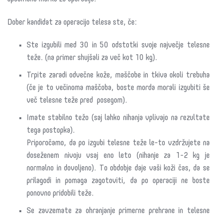
Dober kandidat za operacijo telesa ste, če:
Ste izgubili med 30 in 50 odstotki svoje največje telesne
teže. (na primer shujšali za več kot 10 kg).
Trpite zaradi odvečne kože, maščobe in tkiva okoli trebuha
(če je to večinoma maščoba, boste morda morali izgubiti še
več telesne teže pred posegom).
Imate stabilno težo (saj lahko nihanja vplivajo na rezultate
tega postopka).
Priporočamo, da po izgubi telesne teže le-to vzdržujete na
doseženem nivoju vsaj eno leto (nihanje za 1-2 kg je
normalno in dovoljeno). To obdobje daje vaši koži čas, da se
prilagodi in pomaga zagotoviti, da po operaciji ne boste
ponovno pridobili teže.
Se zavzemate za ohranjanje primerne prehrane in telesne