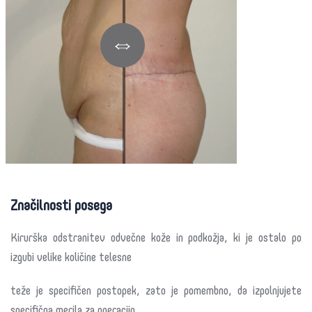
Značilnosti posega
Kirurška odstranitev odvečne kože in podkožja, ki je ostalo po
izgubi velike količine telesne
teže je specifičen postopek, zato je pomembno, da izpolnjujete
specifična merila za operacijo.