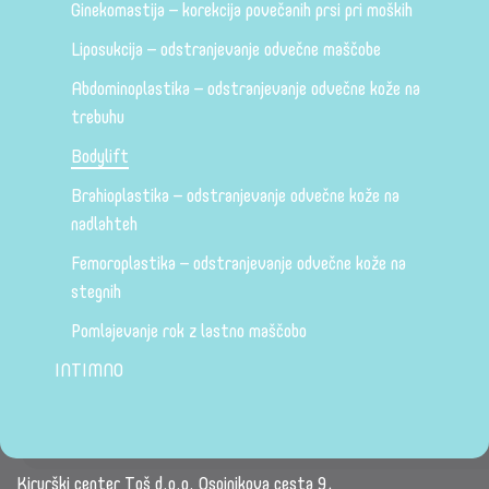
Ginekomastija – korekcija povečanih prsi pri moških
Liposukcija – odstranjevanje odvečne maščobe
Abdominoplastika – odstranjevanje odvečne kože na
trebuhu
Bodylift
Brahioplastika – odstranjevanje odvečne kože na
nadlahteh
Femoroplastika – odstranjevanje odvečne kože na
stegnih
Pomlajevanje rok z lastno maščobo
INTIMNO
Kirurški center Toš d.o.o. Osojnikova cesta 9,