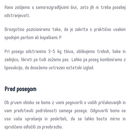
Rano zašijemo s samorazgradljivimi šivi, zato jih ni treba posebej
odstranjevati.
Brazgotino pozicioniramo tako, da je zakrita s praktično vsakim
spodnjim perilom ali kopalkami.P
Pri posegu odstranimo 3-5 kg tkiva, oblikujemo trebuh, boke in
zadnjico, hkrati pa tudi zožamo pas. Lahko pa poseg kombiniramo z
liposukcijo, da dosežemo ustrezen estetski izgled.
Pred posegom
Ob prvem obisku se bomo z vami pogovorili o vaših pričakovanjih in
vam predstavili podrobnosti samega posega. Odgovorili bomo na
vsa vaša vprašanja in poskrbeli, da se lahko boste mirno in
sproščeno odločili za preobrazbo.